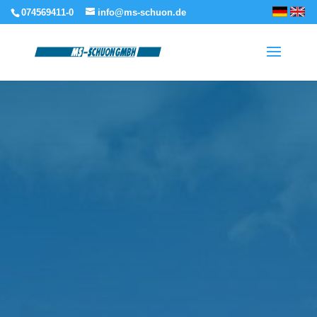
074569411-0
info@ms-schuon.de