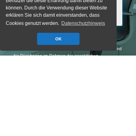
Benutzer die beste Erfahrung damit bieten zu
können. Durch die Verwendung dieser Website
erklären Sie sich damit einverstanden, dass
Cookies genutzt werden.
Datenschutzhinweis
Datenschutz
OK
Ich habe die Datenschutzerklärung gelesen. Ich
stimme zu, dass meine Daten zur Kontaktaufnahme und
für Rückfragen im Rahmen der gesetzlichen
Bestimmungen gespeichert werden. Es ist mir bewusst,
dass ich diese Einwilligung jederzeit für die Zukunft
Widerrufen kann.
Zur Datenschutzerklärung.
Senden
=
7 + 11
Über MS-Schuon